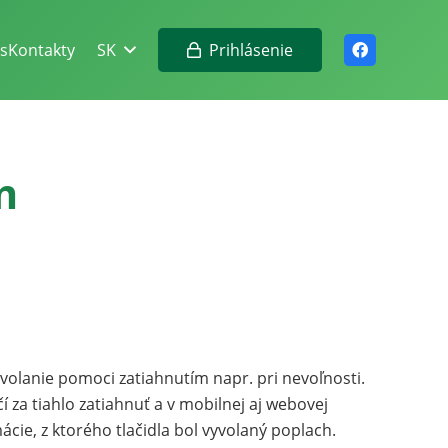
Prihlásenie
s
Kontakty
SK
m
ivolanie pomoci zatiahnutím napr. pri nevoľnosti.
í za tiahlo zatiahnuť a v mobilnej aj webovej
mácie, z ktorého tlačidla bol vyvolaný poplach.