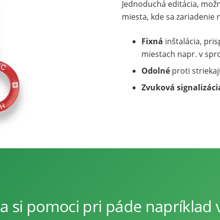
Jednoduchá editácia, mož
miesta, kde sa zariadenie 
Fixná
inštalácia, pri
miestach napr. v sp
Odolné
proti strieka
Zvuková signalizác
a si pomoci pri páde napríklad v