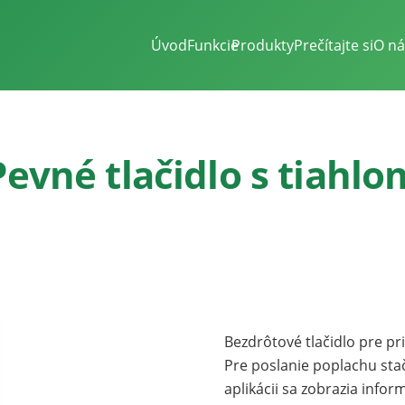
Úvod
Funkcie
Produkty
Prečítajte si
O ná
Pevné tlačidlo s tiahlo
Bezdrôtové tlačidlo pre pr
Pre poslanie poplachu stač
aplikácii sa zobrazia infor