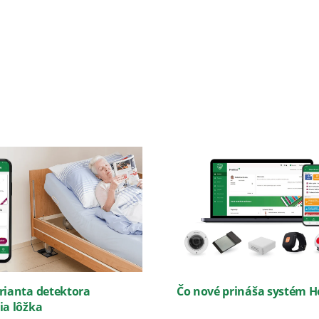
Úvod
Funkcie
Produkty
Prečítajte si
O ná
rianta detektora
Čo nové prináša systém He
ia lôžka