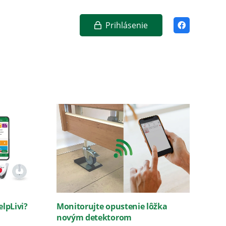
Prihlásenie
s
Kontakty
SK
lpLivi?
Monitorujte opustenie lôžka
novým detektorom