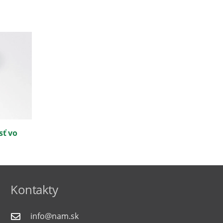
sť vo
Kontakty
info@nam.sk