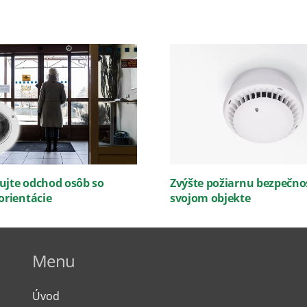
ujte odchod osôb so
Zvýšte požiarnu bezpečno
orientácie
svojom objekte
Menu
Úvod