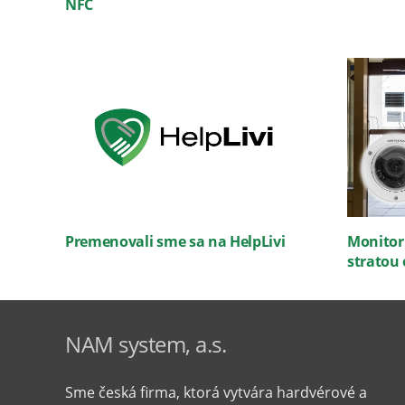
NFC
Monitor
Premenovali sme sa na HelpLivi
stratou 
NAM system, a.s.
Sme česká firma, ktorá vytvára hardvérové ​​a