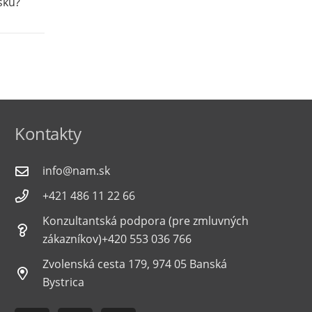
sku?
Kontakty
info@nam.sk
+421 486 11 22 66
Konzultantská podpora (pre zmluvných
zákazníkov)+420 553 036 766
Zvolenská cesta 179, 974 05 Banská
Bystrica