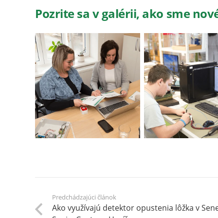
Pozrite sa v galérii, ako sme nové
Predchádzajúci článok
Ako využívajú detektor opustenia lôžka v Se