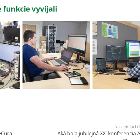
 funkcie vyvíjali
Nasledujúci č
neCura
Aká bola jubilejná XX. konferencia 