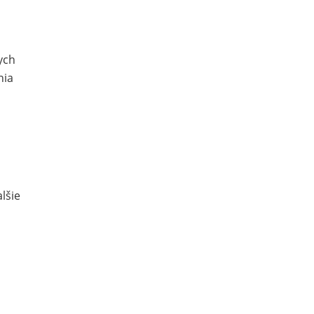
ych
nia
lšie