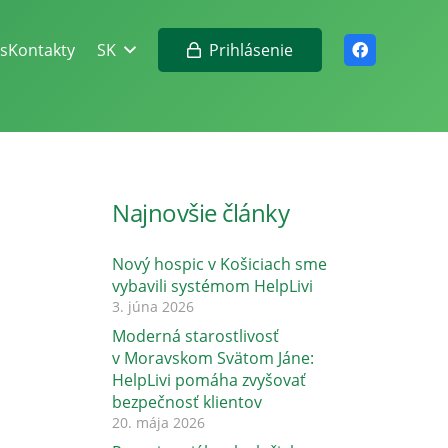
Prihlásenie
s
Kontakty
SK
Najnovšie články
Nový hospic v Košiciach sme
vybavili systémom HelpLivi
3. júna 2026
Moderná starostlivosť
v Moravskom Svätom Jáne:
HelpLivi pomáha zvyšovať
bezpečnosť klientov
20. mája 2026