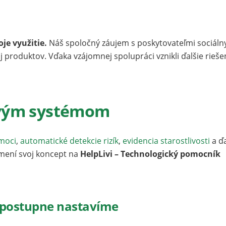
oje využitie.
Náš spoločný záujem s poskytovateľmi sociáln
aj produktov. Vďaka vzájomnej spolupráci vznikli ďalšie rieše
ňovým systémom
moci
,
automatické detekcie rizík
,
evidencia starostlivosti
a ďa
 mení svoj koncept na
HelpLivi – Technologický pomocník
 postupne nastavíme