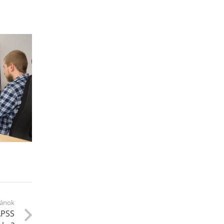
lánok
APSS