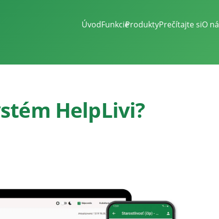
Úvod
Funkcie
Produkty
Prečítajte si
O ná
ystém HelpLivi?