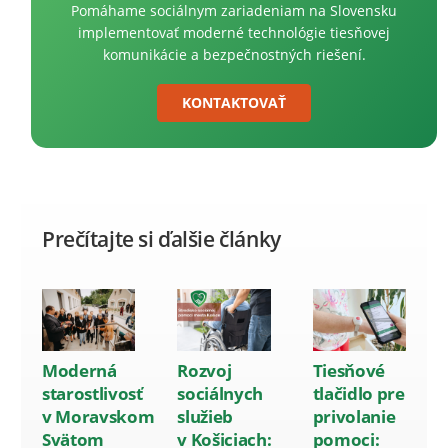
Pomáhame sociálnym zariadeniam na Slovensku
implementovať moderné technológie tiesňovej
komunikácie a bezpečnostných riešení.
KONTAKTOVAŤ
Prečítajte si ďalšie články
Moderná
Rozvoj
Tiesňové
starostlivosť
sociálnych
tlačidlo pre
v Moravskom
služieb
privolanie
Svätom
v Košiciach:
pomoci: