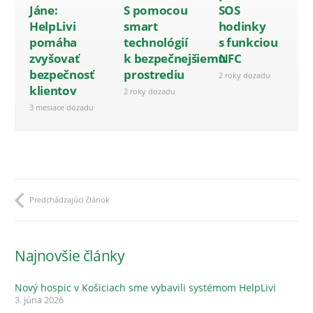
Jáne:
S pomocou
SOS
HelpLivi
smart
hodinky
pomáha
technológií
s funkciou
zvyšovať
k bezpečnejšiemu
NFC
bezpečnosť
prostrediu
2 roky dozadu
klientov
2 roky dozadu
3 mesiace dozadu
Predchádzajúci článok
Najnovšie články
Nový hospic v Košiciach sme vybavili systémom HelpLivi
3. júna 2026