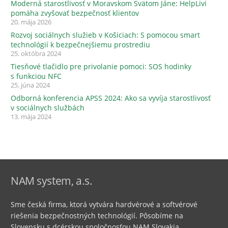
Moderná starostlivosť v Moravskom Svätom Jáne: HelpLivi
pomáha zvyšovať bezpečnosť klientov
20. mája 2026
Rozvoj sociálnych služieb v Košiciach: S pomocou smart
technológií k bezpečnejšiemu prostrediu
25. októbra 2024
Tiesňové tlačidlo pre privolanie pomoci: SOS hodinky
s funkciou NFC
25. júna 2024
Odborná konferencia APSS 2024: Ako sa vyvíja starostlivosť
v sociálnych službách
13. mája 2024
NAM system, a.s.
Sme česká firma, ktorá vytvára hardvérové ​​a softvérové ​​
riešenia bezpečnostných technológií. Pôsobíme na
Slovensku s dcérskou spoločnosťou NAM Slovakia.