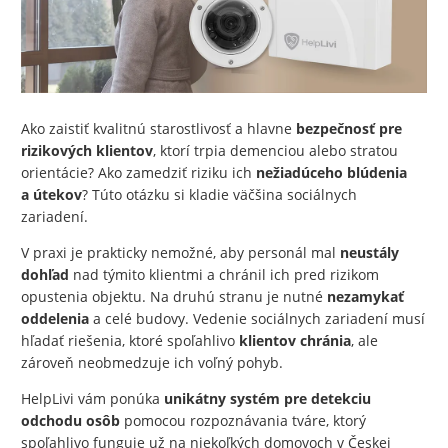
Ako zaistiť kvalitnú starostlivosť a hlavne
bezpečnosť pre
rizikových klientov
, ktorí trpia demenciou alebo stratou
orientácie? Ako zamedziť riziku ich
nežiadúceho blúdenia
a útekov
? Túto otázku si kladie väčšina sociálnych
zariadení.
V praxi je prakticky nemožné, aby personál mal
neustály
dohľad
nad týmito klientmi a chránil ich pred rizikom
opustenia objektu. Na druhú stranu je nutné
nezamykať
oddelenia
a celé budovy. Vedenie sociálnych zariadení musí
hľadať riešenia, ktoré spoľahlivo
klientov chránia
, ale
zároveň neobmedzuje ich voľný pohyb.
HelpLivi vám ponúka
unikátny systém pre detekciu
odchodu osôb
pomocou rozpoznávania tváre, ktorý
spoľahlivo funguje už na niekoľkých domovoch v Českej