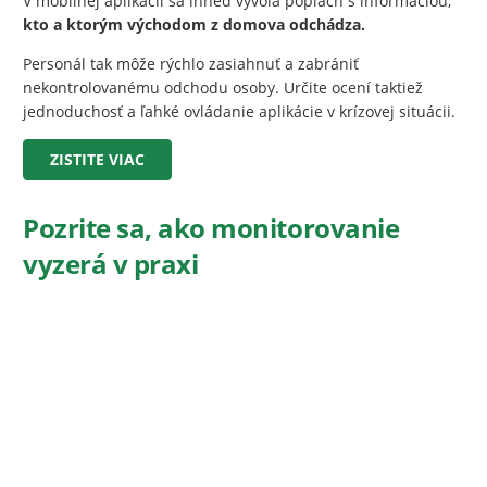
V mobilnej aplikácii sa ihneď vyvolá poplach s informáciou,
kto a ktorým východom z domova odchádza.
Personál tak môže rýchlo zasiahnuť a zabrániť
nekontrolovanému odchodu osoby. Určite ocení taktiež
jednoduchosť a ľahké ovládanie aplikácie v krízovej situácii.
ZISTITE VIAC
Pozrite sa, ako monitorovanie
vyzerá v praxi