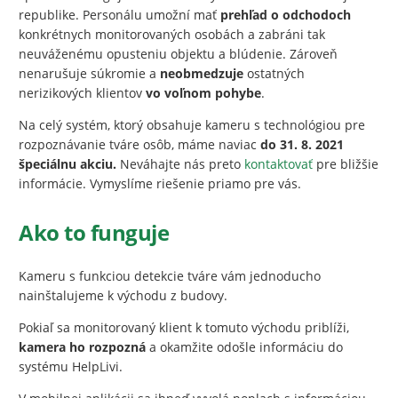
republike. Personálu umožní mať
prehľad o odchodoch
konkrétnych monitorovaných osobách a zabráni tak
neuváženému opusteniu objektu a blúdenie. Zároveň
nenarušuje súkromie a
neobmedzuje
ostatných
nerizikových klientov
vo voľnom pohybe
.
Na celý systém, ktorý obsahuje kameru s technológiou pre
rozpoznávanie tváre osôb, máme naviac
do 31. 8. 2021
špeciálnu akciu.
Neváhajte nás preto
kontaktovať
pre bližšie
informácie. Vymyslíme riešenie priamo pre vás.
Ako to funguje
Kameru s funkciou detekcie tváre vám jednoducho
nainštalujeme k východu z budovy.
Pokiaľ sa monitorovaný klient k tomuto východu priblíži,
kamera ho rozpozná
a okamžite odošle informáciu do
systému HelpLivi.