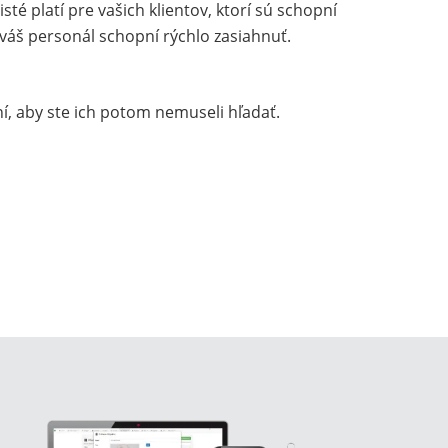
sté platí pre vašich klientov, ktorí sú schopní
 váš personál schopní rýchlo zasiahnuť.
í, aby ste ich potom nemuseli hľadať.
enie budovy
evidencia