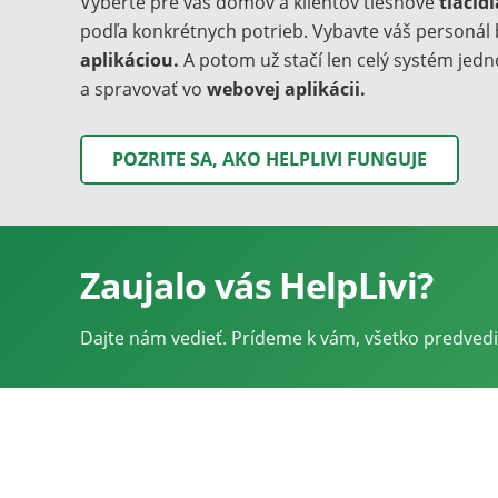
Vyberte pre váš domov a klientov tiesňové
tlačid
podľa konkrétnych potrieb. Vybavte váš personá
aplikáciou.
A potom už stačí len celý systém jed
a spravovať vo
webovej aplikácii.
POZRITE SA, AKO HELPLIVI FUNGUJE
Zaujalo vás HelpLivi?
Dajte nám vedieť. Prídeme k vám, všetko predve
Stiahnite si