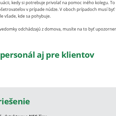
tuácii, kedy si potrebuje privolať na pomoc iného kolegu. To i
c ošetrovateľov v prípade núdze. V oboch prípadoch musí byť
ale všade, kde sa pohybuje.
e nevedomky odchádzajú z domova, musíte na to byť upozornen
Zabezpeč
tenia
 personál aj pre klientov
Správa a 
riešenie