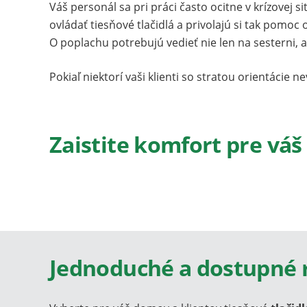
Váš personál sa pri práci často ocitne v krízovej si
ovládať tiesňové tlačidlá a privolajú si tak pomo
O poplachu potrebujú vedieť nie len na sesterni, 
Pokiaľ niektorí vaši klienti so stratou orientáci
Privolanie pomoci
Monitorovanie opus
Zaistite komfort pre váš
objektu
Jednoduché a dostupné 