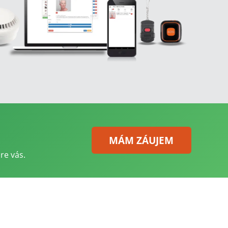
MÁM ZÁUJEM
re vás.
zrite sa