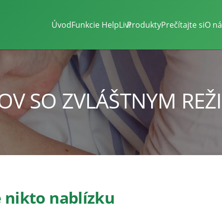
Úvod
Funkcie HelpLivi
Produkty
Prečítajte si
O ná
V SO ZVLÁŠTNYM RE
 nikto nablízku