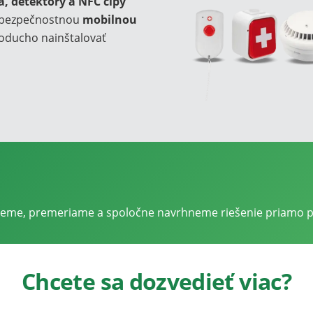
lá, detektory a NFC čipy
l bezpečnostnou
mobilnou
noducho nainštalovať
dieme, premeriame a spoločne navrhneme riešenie priamo p
Prezrite si
Po
Chcete sa dozvedieť viac?